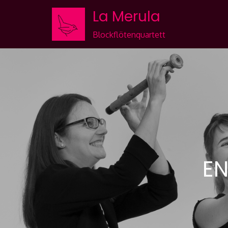
Skip
La Merula
to
Content
Blockflötenquartett
EN