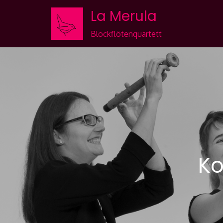
Skip
La Merula
to
Content
Blockflötenquartett
Ko